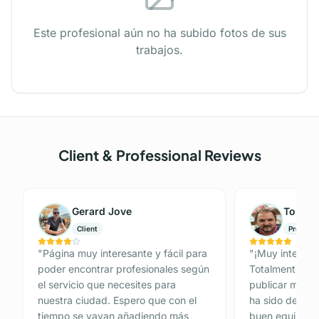
Este profesional aún no ha subido fotos de sus
trabajos.
Client & Professional Reviews
Gerard Jove
Tomás 
Client
Professi
"
Página muy interesante y fácil para
"
¡Muy interesan
poder encontrar profesionales según
Totalmente Gra
el servicio que necesites para
publicar mi anu
nuestra ciudad. Espero que con el
ha sido de 10.
tiempo se vayan añadiendo más
buen equipo de