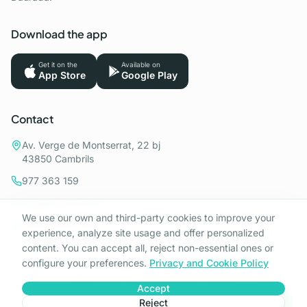
Download the app
Get it on the
Available on
App Store
Google Play
Contact
Av. Verge de Montserrat, 22 bj
43850 Cambrils
977 363 159
info@lacrida.com
We use our own and third-party cookies to improve your
+34 698 911 212
experience, analyze site usage and offer personalized
content. You can accept all, reject non-essential ones or
configure your preferences.
Privacy and Cookie Policy
Terms and Conditions
·
Privacy Policy
Accept
©
2026
La Crida Serveis.
All rights reserved.
Reject