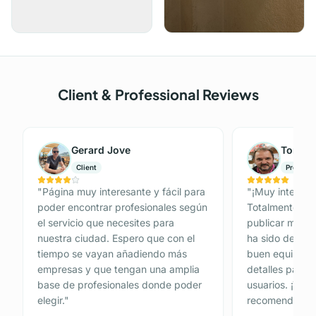
Client & Professional Reviews
Gerard Jove
Tomás 
Client
Professi
"
Página muy interesante y fácil para
"
¡Muy interesan
poder encontrar profesionales según
Totalmente Gra
el servicio que necesites para
publicar mi anu
nuestra ciudad. Espero que con el
ha sido de 10.
tiempo se vayan añadiendo más
buen equipo de
empresas y que tengan una amplia
detalles para p
base de profesionales donde poder
usuarios. ¡Tot
elegir.
"
recomendada!