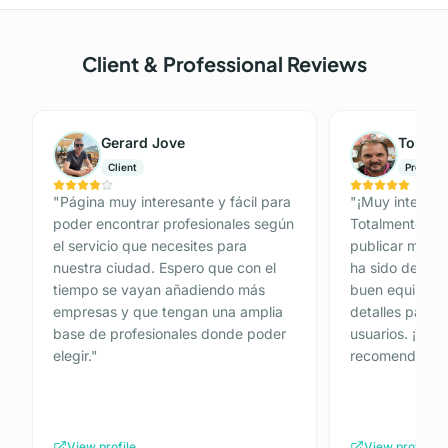
Client & Professional Reviews
Gerard Jove
Tomás 
Client
Professi
"
Página muy interesante y fácil para
"
¡Muy interesan
poder encontrar profesionales según
Totalmente Gra
el servicio que necesites para
publicar mi anu
nuestra ciudad. Espero que con el
ha sido de 10.
tiempo se vayan añadiendo más
buen equipo de
empresas y que tengan una amplia
detalles para p
base de profesionales donde poder
usuarios. ¡Tot
elegir.
"
recomendada!
View profile
View profile