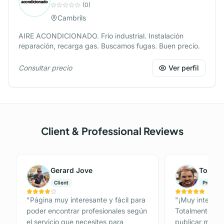
(
0
)
Cambrils
AIRE ACONDICIONADO. Frío industrial. Instalación
reparación, recarga gas. Buscamos fugas. Buen precio.
Consultar precio
Ver perfil
Client & Professional Reviews
Gerard Jove
Tomás 
Client
Professi
"
Página muy interesante y fácil para
"
¡Muy interesan
poder encontrar profesionales según
Totalmente Gra
el servicio que necesites para
publicar mi anu