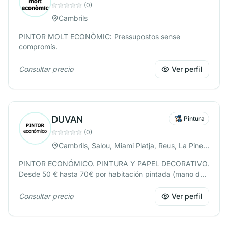
(
0
)
Cambrils
PINTOR MOLT ECONÒMIC: Pressupostos sense
compromís.
Consultar precio
Ver perfil
DUVAN
Pintura
(
0
)
Cambrils, Salou, Miami Platja, Reus, La Pineda, Vilaseca
PINTOR ECONÓMICO. PINTURA Y PAPEL DECORATIVO.
Desde 50 € hasta 70€ por habitación pintada (mano de
obra)Limpiezas. Quitamos gotelé, alisado de paredes.
Consultar precio
Ver perfil