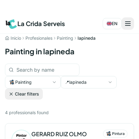
La Crida Serveis
EN
Inicio
Profesionales
Painting
lapineda
Painting in lapineda
Painting
📍
lapineda
Clear filters
4
professionals
found
GERARD RUIZ OLMO
Pintura