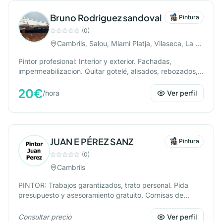
Bruno Rodriguez sandoval
Pintura
(
0
)
Cambrils, Salou, Miami Platja, Vilaseca, La Pineda, Reus
Pintor profesional: Interior y exterior. Fachadas,
impermeabilizacion. Quitar gotelé, alisados, rebozados,
yeso.
20
€
/
hora
Ver perfil
JUAN E PÉREZ SANZ
Pintura
(
0
)
Cambrils
PINTOR: Trabajos garantizados, trato personal. Pida
presupuesto y asesoramiento gratuito. Cornisas de
escayola.
Consultar precio
Ver perfil