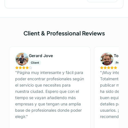
Client & Professional Reviews
Gerard Jove
Tomás 
Client
Professi
"
Página muy interesante y fácil para
"
¡Muy interesan
poder encontrar profesionales según
Totalmente Gra
el servicio que necesites para
publicar mi anu
nuestra ciudad. Espero que con el
ha sido de 10.
tiempo se vayan añadiendo más
buen equipo de
empresas y que tengan una amplia
detalles para p
base de profesionales donde poder
usuarios. ¡Tot
elegir.
"
recomendada!