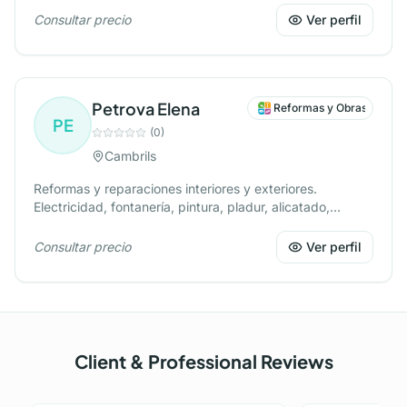
las necesidades de cada cliente para crear ambientes
Consultar precio
Ver perfil
únicos y equilibrados. Con una mirada creativa y
detallista cuido desde la distribución hasta la elección de
materiales, colores y texturas. Mi objetivo es que cada
proyecto refleje la esencia de quienes lo habitan,
Petrova Elena
generando bienestar y armonía en cada rincón.
Reformas y Obras
PE
(
0
)
Cambrils
Reformas y reparaciones interiores y exteriores.
Electricidad, fontanería, pintura, pladur, alicatado,
suelos, montaje, fachadas y más. Trabajo rápido y
responsable. Hablamos ruso. Tel: +34 643 41 72 44
Consultar precio
Ver perfil
Client & Professional Reviews