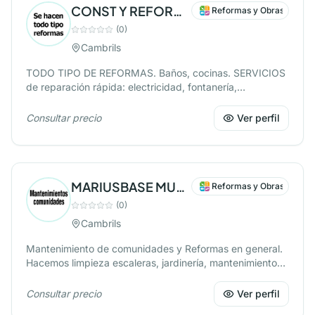
CONST Y REFORMAS NUEVO CAMBRILS S.L.
Reformas y Obras
(
0
)
Cambrils
TODO TIPO DE REFORMAS. Baños, cocinas. SERVICIOS
de reparación rápida: electricidad, fontanería,
humedades, etc...
Consultar precio
Ver perfil
MARIUSBASE MULTISERVEIS, SL
Reformas y Obras
(
0
)
Cambrils
Mantenimiento de comunidades y Reformas en general.
Hacemos limpieza escaleras, jardinería, mantenimiento
piscinas. Albañilería, electricidad, fontanería, carpintería
aluminio.
Consultar precio
Ver perfil