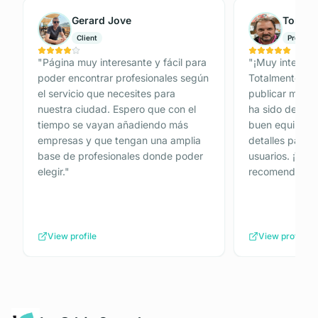
Gerard Jove
Tomás 
Client
Professi
"
Página muy interesante y fácil para
"
¡Muy interesan
poder encontrar profesionales según
Totalmente Gra
el servicio que necesites para
publicar mi anu
nuestra ciudad. Espero que con el
ha sido de 10.
tiempo se vayan añadiendo más
buen equipo de
empresas y que tengan una amplia
detalles para p
base de profesionales donde poder
usuarios. ¡Tot
elegir.
"
recomendada!
View profile
View profile