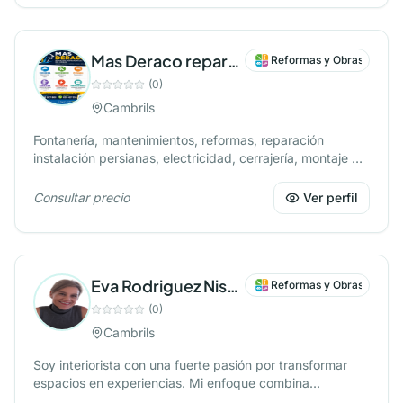
Mas Deraco reparaciones
Reformas y Obras
(
0
)
Cambrils
Fontanería, mantenimientos, reformas, reparación
instalación persianas, electricidad, cerrajería, montaje de
muebles y mudanzas
Consultar precio
Ver perfil
Eva Rodriguez Nistal
Reformas y Obras
(
0
)
Cambrils
Soy interiorista con una fuerte pasión por transformar
espacios en experiencias. Mi enfoque combina
funcionalidad, estética y personalidad, adaptándome a