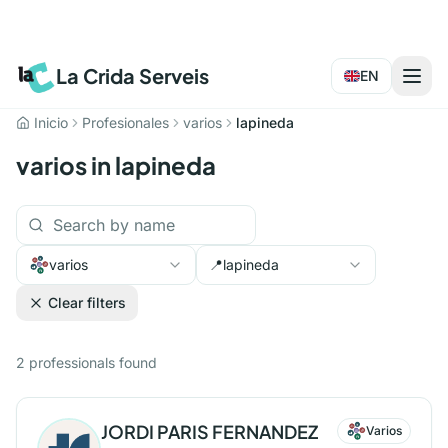
La Crida Serveis
EN
Inicio
Profesionales
varios
lapineda
varios in lapineda
varios
📍
lapineda
Clear filters
2
professionals
found
JORDI PARIS FERNANDEZ
Varios