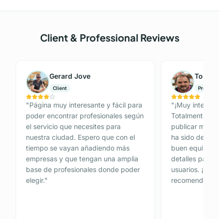
Client & Professional Reviews
Gerard Jove
Tomás 
Client
Professi
"
Página muy interesante y fácil para
"
¡Muy interesan
poder encontrar profesionales según
Totalmente Gra
el servicio que necesites para
publicar mi anu
nuestra ciudad. Espero que con el
ha sido de 10.
tiempo se vayan añadiendo más
buen equipo de
empresas y que tengan una amplia
detalles para p
base de profesionales donde poder
usuarios. ¡Tot
elegir.
"
recomendada!