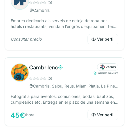
(
0
)
Cambrils
Emprea dedicada als serveis de neteja de roba per
hotels i restaurants, venda a l’engròs d’equipament textil
(llençols, tovalloles, manteleria) pel sector de l’hosteleria.
Consultar precio
Ver perfil
Cambrilenc
Varios
LaCrida Revista
(
0
)
Cambrils, Salou, Reus, Miami Platja, La Pineda, Vilaseca
Fotografía para eventos: comuniones, bodas, bautizos,
cumpleaños etc. Entrega en el plazo de una semana en
formato digital a máxima resolución. Desplazamientos +
45
€
027 kilómetro. Consultar disponibilidad.
/
hora
Ver perfil