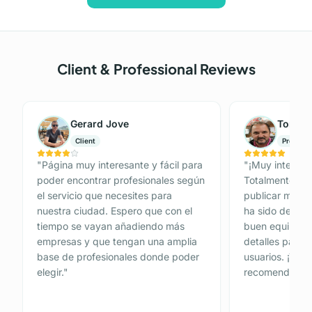
Client & Professional Reviews
Gerard Jove
Tomás 
Client
Professi
"
Página muy interesante y fácil para
"
¡Muy interesan
poder encontrar profesionales según
Totalmente Gra
el servicio que necesites para
publicar mi anu
nuestra ciudad. Espero que con el
ha sido de 10.
tiempo se vayan añadiendo más
buen equipo de
empresas y que tengan una amplia
detalles para p
base de profesionales donde poder
usuarios. ¡Tot
elegir.
"
recomendada!